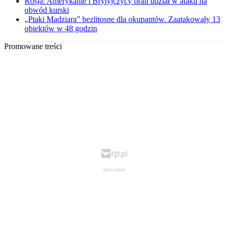
Rosja: Amerykanie i Brytyjczycy brali udział w ataku na
obwód kurski
„Ptaki Madziara” bezlitosne dla okupantów. Zaatakowały 13
obiektów w 48 godzin
Promowane treści