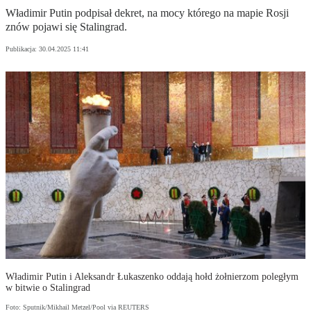
Władimir Putin podpisał dekret, na mocy którego na mapie Rosji
znów pojawi się Stalingrad.
Publikacja:
30.04.2025 11:41
Władimir Putin i Aleksandr Łukaszenko oddają hołd żołnierzom poległym
w bitwie o Stalingrad
Foto: Sputnik/Mikhail Metzel/Pool via REUTERS