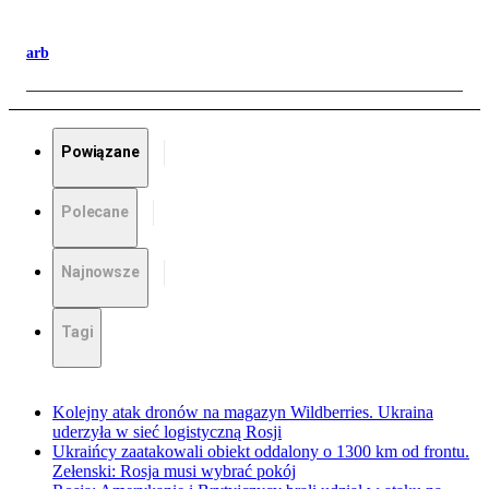
arb
Powiązane
Polecane
Najnowsze
Tagi
Kolejny atak dronów na magazyn Wildberries. Ukraina
uderzyła w sieć logistyczną Rosji
Ukraińcy zaatakowali obiekt oddalony o 1300 km od frontu.
Zełenski: Rosja musi wybrać pokój