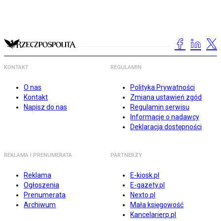
KONTAKT
REGULAMIN
O nas
Polityka Prywatności
Kontakt
Zmiana ustawień zgód
Napisz do nas
Regulamin serwisu
Informacje o nadawcy
Deklaracja dostępności
REKLAMA I PRENUMERATA
PARTNERZY
Reklama
E-kiosk.pl
Ogłoszenia
E-gazety.pl
Prenumerata
Nexto.pl
Archiwum
Mała księgowość
Kancelarierp.pl