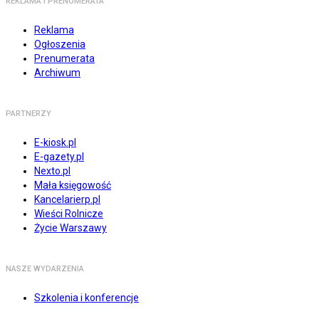
REKLAMA I PRENUMERATA
Reklama
Ogłoszenia
Prenumerata
Archiwum
PARTNERZY
E-kiosk.pl
E-gazety.pl
Nexto.pl
Mała księgowość
Kancelarierp.pl
Wieści Rolnicze
Życie Warszawy
NASZE WYDARZENIA
Szkolenia i konferencje