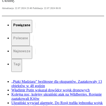
Ukrainę.
Aktualizacja:
22.07.2024 23:48
Publikacja:
22.07.2024 06:01
Powiązane
Polecane
Najnowsze
Tagi
„Ptaki Madziara” bezlitosne dla okupantów. Zaatakowały 13
obiektów w 48 godzin
Władimir Putin wskazał dowódcę wojsk dronowych
Kolejna noc, kolejny ukraiński atak na Wildberries. Rosjanie
zaatakowali Kijów
Ukraiński wywiad alarmuje. Do Rosji trafiła jednostka wojsk