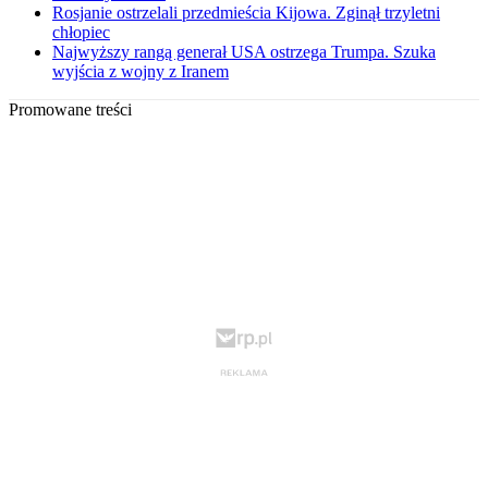
Rosjanie ostrzelali przedmieścia Kijowa. Zginął trzyletni
chłopiec
Najwyższy rangą generał USA ostrzega Trumpa. Szuka
wyjścia z wojny z Iranem
Promowane treści