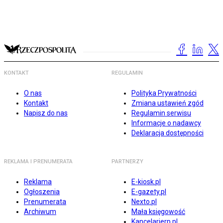
KONTAKT
REGULAMIN
O nas
Polityka Prywatności
Kontakt
Zmiana ustawień zgód
Napisz do nas
Regulamin serwisu
Informacje o nadawcy
Deklaracja dostępności
REKLAMA I PRENUMERATA
PARTNERZY
Reklama
E-kiosk.pl
Ogłoszenia
E-gazety.pl
Prenumerata
Nexto.pl
Archiwum
Mała księgowość
Kancelarierp.pl