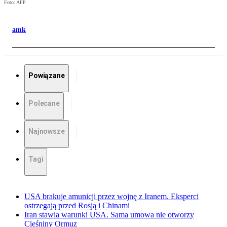
Foto: AFP
amk
Powiązane
Polecane
Najnowsze
Tagi
USA brakuje amunicji przez wojnę z Iranem. Eksperci
ostrzegają przed Rosją i Chinami
Iran stawia warunki USA. Sama umowa nie otworzy
Cieśniny Ormuz