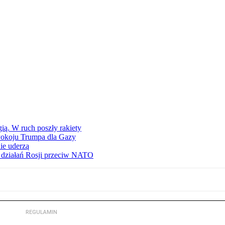
ą. W ruch poszły rakiety
Pokoju Trumpa dla Gazy
ie uderzą
ą działań Rosji przeciw NATO
REGULAMIN