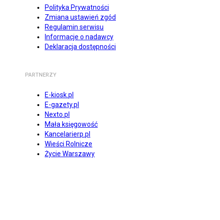
Polityka Prywatności
Zmiana ustawień zgód
Regulamin serwisu
Informacje o nadawcy
Deklaracja dostępności
PARTNERZY
E-kiosk.pl
E-gazety.pl
Nexto.pl
Mała księgowość
Kancelarierp.pl
Wieści Rolnicze
Życie Warszawy