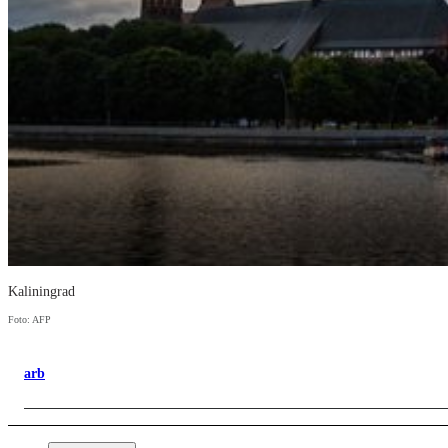
Kaliningrad
Foto: AFP
arb