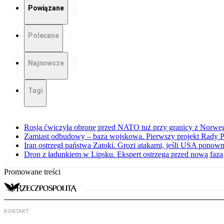
Powiązane
Polecane
Najnowsze
Tagi
Rosja ćwiczyła obronę przed NATO tuż przy granicy z Norwegi
Zamiast odbudowy – baza wojskowa. Pierwszy projekt Rady 
Iran ostrzegł państwa Zatoki. Grozi atakami, jeśli USA ponown
Dron z ładunkiem w Lipsku. Ekspert ostrzega przed nową faz
Promowane treści
KONTAKT