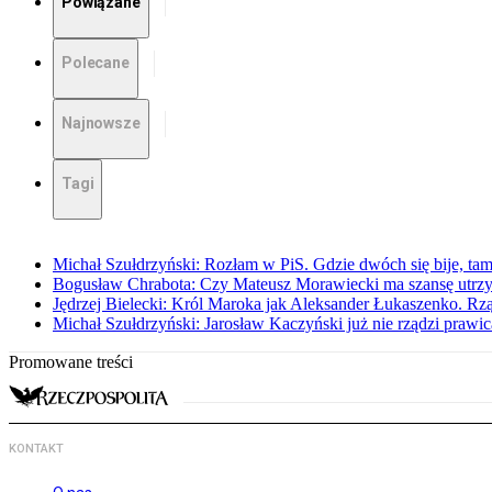
Powiązane
Polecane
Najnowsze
Tagi
Michał Szułdrzyński: Rozłam w PiS. Gdzie dwóch się bije, t
Bogusław Chrabota: Czy Mateusz Morawiecki ma szansę utrz
Jędrzej Bielecki: Król Maroka jak Aleksander Łukaszenko. Rzą
Michał Szułdrzyński: Jarosław Kaczyński już nie rządzi prawic
Promowane treści
KONTAKT