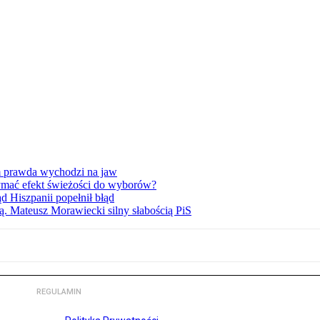
am prawda wychodzi na jaw
ymać efekt świeżości do wyborów?
d Hiszpanii popełnił błąd
ą. Mateusz Morawiecki silny słabością PiS
REGULAMIN