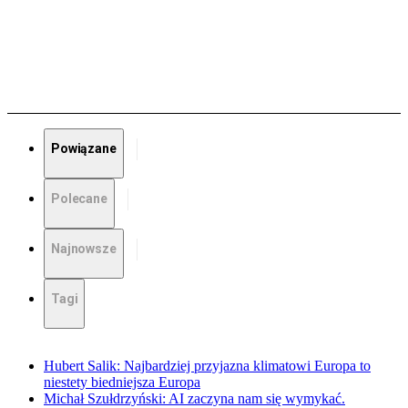
Powiązane
Polecane
Najnowsze
Tagi
Hubert Salik: Najbardziej przyjazna klimatowi Europa to
niestety biedniejsza Europa
Michał Szułdrzyński: AI zaczyna nam się wymykać.