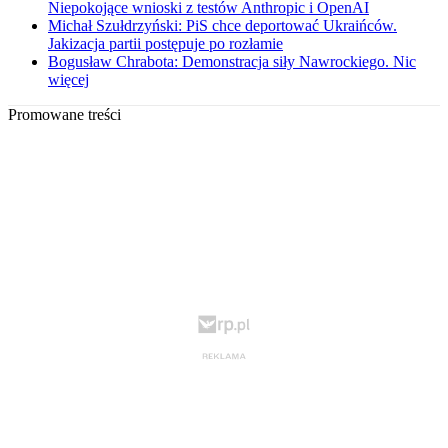
Niepokojące wnioski z testów Anthropic i OpenAI
Michał Szułdrzyński: PiS chce deportować Ukraińców.
Jakizacja partii postępuje po rozłamie
Bogusław Chrabota: Demonstracja siły Nawrockiego. Nic
więcej
Promowane treści