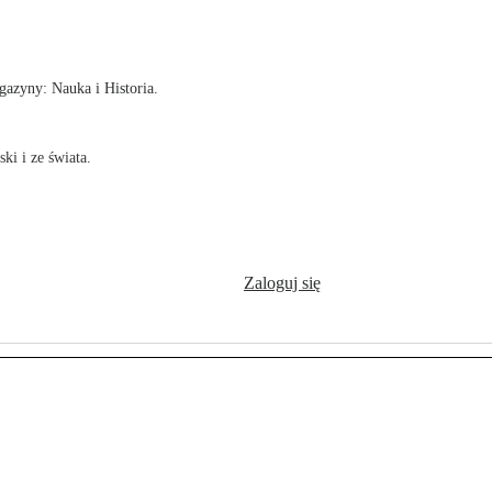
!
azyny: Nauka i Historia.
ki i ze świata.
Zaloguj się