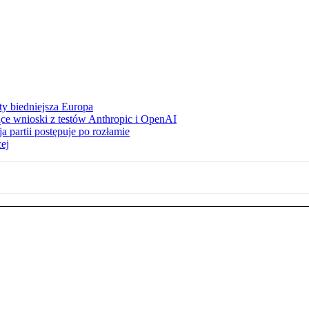
ty biedniejsza Europa
ce wnioski z testów Anthropic i OpenAI
 partii postępuje po rozłamie
ej