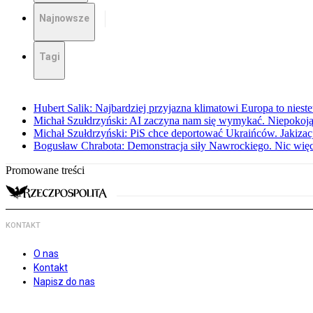
Najnowsze
Tagi
Hubert Salik: Najbardziej przyjazna klimatowi Europa to nieste
Michał Szułdrzyński: AI zaczyna nam się wymykać. Niepokoją
Michał Szułdrzyński: PiS chce deportować Ukraińców. Jakizacja
Bogusław Chrabota: Demonstracja siły Nawrockiego. Nic więc
Promowane treści
KONTAKT
O nas
Kontakt
Napisz do nas