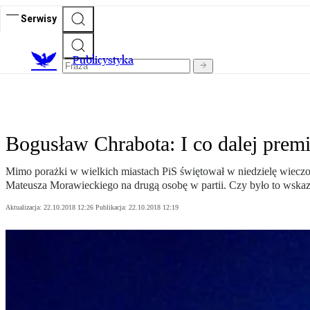
Serwisy
Publicystyka
Bogusław Chrabota: I co dalej prem
Mimo porażki w wielkich miastach PiS świętował w niedzielę wiecz
Mateusza Morawieckiego na drugą osobę w partii. Czy było to wskaz
Aktualizacja:
22.10.2018 12:26
Publikacja:
22.10.2018 12:19