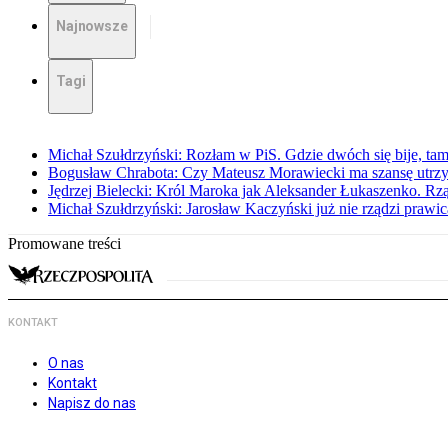
Najnowsze
Tagi
Michał Szułdrzyński: Rozłam w PiS. Gdzie dwóch się bije, t
Bogusław Chrabota: Czy Mateusz Morawiecki ma szansę utrz
Jędrzej Bielecki: Król Maroka jak Aleksander Łukaszenko. Rzą
Michał Szułdrzyński: Jarosław Kaczyński już nie rządzi prawic
Promowane treści
KONTAKT
O nas
Kontakt
Napisz do nas