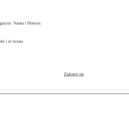
!
azyny: Nauka i Historia.
ki i ze świata.
Zaloguj się