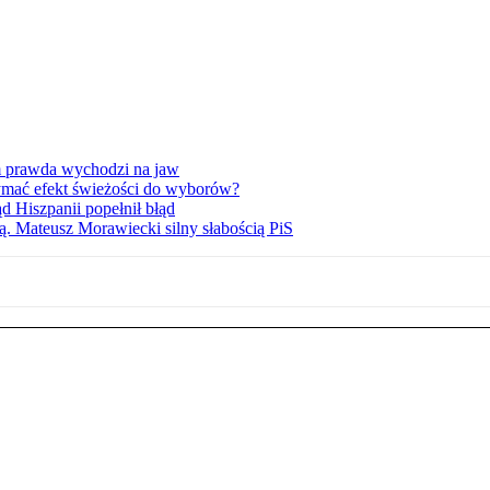
am prawda wychodzi na jaw
ymać efekt świeżości do wyborów?
d Hiszpanii popełnił błąd
ą. Mateusz Morawiecki silny słabością PiS