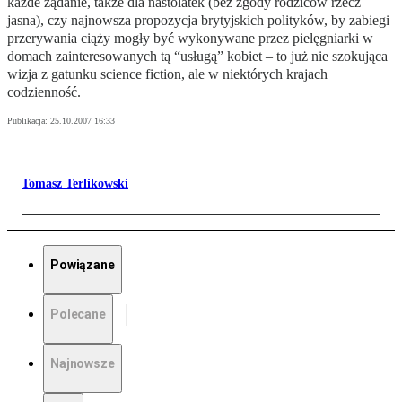
każde żądanie, także dla nastolatek (bez zgody rodziców rzecz
jasna), czy najnowsza propozycja brytyjskich polityków, by zabiegi
przerywania ciąży mogły być wykonywane przez pielęgniarki w
domach zainteresowanych tą “usługą” kobiet – to już nie szokująca
wizja z gatunku science fiction, ale w niektórych krajach
codzienność.
Publikacja:
25.10.2007 16:33
Tomasz Terlikowski
Powiązane
Polecane
Najnowsze