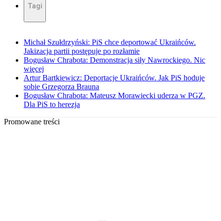
Tagi
Michał Szułdrzyński: PiS chce deportować Ukraińców.
Jakizacja partii postępuje po rozłamie
Bogusław Chrabota: Demonstracja siły Nawrockiego. Nic
więcej
Artur Bartkiewicz: Deportacje Ukraińców. Jak PiS hoduje
sobie Grzegorza Brauna
Bogusław Chrabota: Mateusz Morawiecki uderza w PGZ.
Dla PiS to herezja
Promowane treści