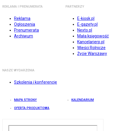
REKLAMA I PRENUMERATA
PARTNERZY
Reklama
E-kiosk.pl
Ogłoszenia
E-gazety.pl
Prenumerata
Nexto.pl
Archiwum
Mała księgowość
Kancelarierp.pl
Wieści Rolnicze
Życie Warszawy
NASZE WYDARZENIA
Szkolenia i konferencje
MAPA STRONY
KALENDARIUM
OFERTA PRODUKTOWA