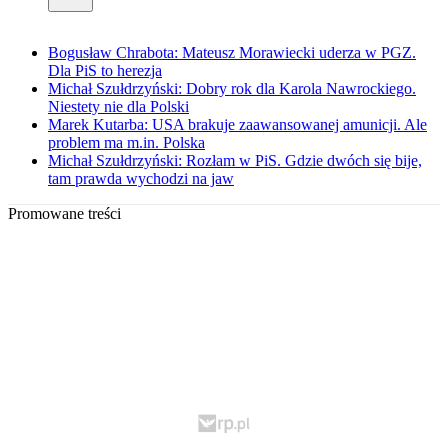
Bogusław Chrabota: Mateusz Morawiecki uderza w PGZ.
Dla PiS to herezja
Michał Szułdrzyński: Dobry rok dla Karola Nawrockiego.
Niestety nie dla Polski
Marek Kutarba: USA brakuje zaawansowanej amunicji. Ale
problem ma m.in. Polska
Michał Szułdrzyński: Rozłam w PiS. Gdzie dwóch się bije,
tam prawda wychodzi na jaw
Promowane treści