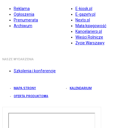
Reklama
E-kiosk.pl
Ogłoszenia
E-gazety.pl
Prenumerata
Nexto.pl
Archiwum
Mała księgowość
Kancelarierp.pl
Wieści Rolnicze
Życie Warszawy
NASZE WYDARZENIA
Szkolenia i konferencje
MAPA STRONY
KALENDARIUM
OFERTA PRODUKTOWA