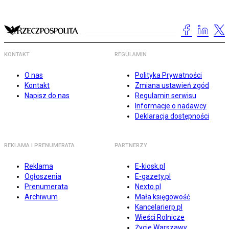
KONTAKT
REGULAMIN
O nas
Polityka Prywatności
Kontakt
Zmiana ustawień zgód
Napisz do nas
Regulamin serwisu
Informacje o nadawcy
Deklaracja dostępności
REKLAMA I PRENUMERATA
PARTNERZY
Reklama
E-kiosk.pl
Ogłoszenia
E-gazety.pl
Prenumerata
Nexto.pl
Archiwum
Mała księgowość
Kancelarierp.pl
Wieści Rolnicze
Życie Warszawy