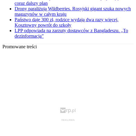
coraz dalszy plan
Drony paraliżują Wildberries. Rosyjski gigant szuka nowych
magazynów w całym kraju
Państwo daje 300 zł, rodzice wydają dwa razy więcej.
Kosztowny powrót do szkoły
LPP odpowiada na zarzuty dostawców z Bangladeszu. „To
dezinformacja”
Promowane treści