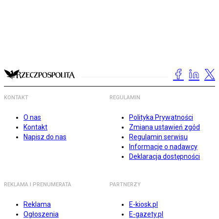
KONTAKT
REGULAMIN
O nas
Polityka Prywatności
Kontakt
Zmiana ustawień zgód
Napisz do nas
Regulamin serwisu
Informacje o nadawcy
Deklaracja dostępności
REKLAMA I PRENUMERATA
PARTNERZY
Reklama
E-kiosk.pl
Ogłoszenia
E-gazety.pl