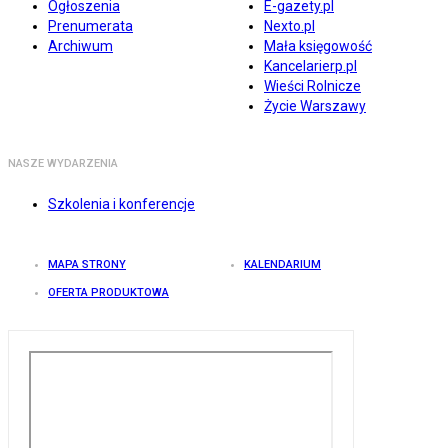
Ogłoszenia
E-gazety.pl
Prenumerata
Nexto.pl
Archiwum
Mała księgowość
Kancelarierp.pl
Wieści Rolnicze
Życie Warszawy
NASZE WYDARZENIA
Szkolenia i konferencje
MAPA STRONY
KALENDARIUM
OFERTA PRODUKTOWA