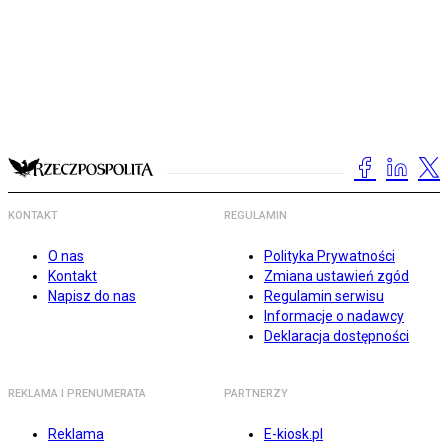
KONTAKT
REGULAMIN
O nas
Polityka Prywatności
Kontakt
Zmiana ustawień zgód
Napisz do nas
Regulamin serwisu
Informacje o nadawcy
Deklaracja dostępności
REKLAMA I PRENUMERATA
PARTNERZY
Reklama
E-kiosk.pl