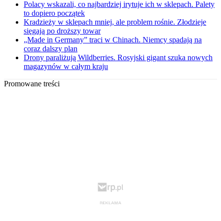
Polacy wskazali, co najbardziej irytuje ich w sklepach. Palety
to dopiero początek
Kradzieży w sklepach mniej, ale problem rośnie. Złodzieje
sięgają po droższy towar
„Made in Germany” traci w Chinach. Niemcy spadają na
coraz dalszy plan
Drony paraliżują Wildberries. Rosyjski gigant szuka nowych
magazynów w całym kraju
Promowane treści