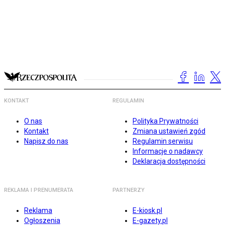
KONTAKT
REGULAMIN
O nas
Polityka Prywatności
Kontakt
Zmiana ustawień zgód
Napisz do nas
Regulamin serwisu
Informacje o nadawcy
Deklaracja dostępności
REKLAMA I PRENUMERATA
PARTNERZY
Reklama
E-kiosk.pl
Ogłoszenia
E-gazety.pl