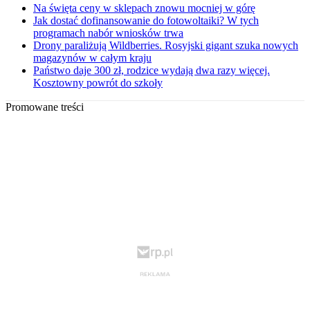
Na święta ceny w sklepach znowu mocniej w górę
Jak dostać dofinansowanie do fotowoltaiki? W tych
programach nabór wniosków trwa
Drony paraliżują Wildberries. Rosyjski gigant szuka nowych
magazynów w całym kraju
Państwo daje 300 zł, rodzice wydają dwa razy więcej.
Kosztowny powrót do szkoły
Promowane treści