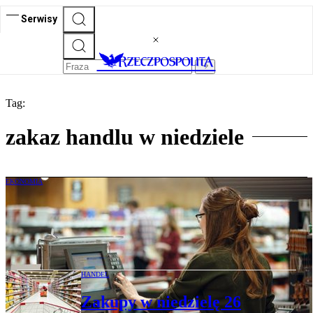
Serwisy
Tag:
zakaz handlu w niedziele
EKONOMIA
„Czytelnie” w supermarketach sposobem
na ominięcie zakazu handlu. Sieć
tłumaczy
HANDEL
Zakupy w niedzielę 26