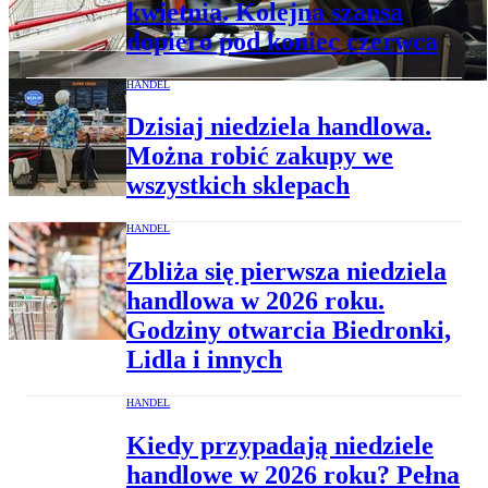
kwietnia. Kolejna szansa
dopiero pod koniec czerwca
HANDEL
Dzisiaj niedziela handlowa.
Można robić zakupy we
wszystkich sklepach
HANDEL
Zbliża się pierwsza niedziela
handlowa w 2026 roku.
Godziny otwarcia Biedronki,
Lidla i innych
HANDEL
Kiedy przypadają niedziele
handlowe w 2026 roku? Pełna