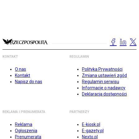
KONTAKT
REGULAMIN
O nas
Polityka Prywatności
Kontakt
Zmiana ustawień zgód
Napisz do nas
Regulamin serwisu
Informacje o nadawcy
Deklaracja dostępności
REKLAMA I PRENUMERATA
PARTNERZY
Reklama
E-kiosk.pl
Ogłoszenia
E-gazety.pl
Prenumerata
Nexto.pl