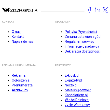
KONTAKT
REGULAMIN
O nas
Polityka Prywatności
Kontakt
Zmiana ustawień zgód
Napisz do nas
Regulamin serwisu
Informacje o nadawcy
Deklaracja dostępności
REKLAMA I PRENUMERATA
PARTNERZY
Reklama
E-kiosk.pl
Ogłoszenia
E-gazety.pl
Prenumerata
Nexto.pl
Archiwum
Mała księgowość
Kancelarierp.pl
Wieści Rolnicze
Życie Warszawy