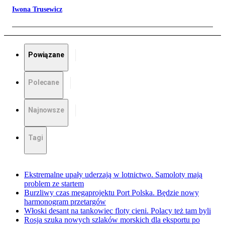
Iwona Trusewicz
Powiązane
Polecane
Najnowsze
Tagi
Ekstremalne upały uderzają w lotnictwo. Samoloty mają
problem ze startem
Burzliwy czas megaprojektu Port Polska. Będzie nowy
harmonogram przetargów
Włoski desant na tankowiec floty cieni. Polacy też tam byli
Rosja szuka nowych szlaków morskich dla eksportu po