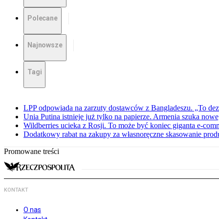
Polecane
Najnowsze
Tagi
LPP odpowiada na zarzuty dostawców z Bangladeszu. „To dez
Unia Putina istnieje już tylko na papierze. Armenia szuka no
Wildberries ucieka z Rosji. To może być koniec giganta e-com
Dodatkowy rabat na zakupy za własnoręczne skasowanie pro
Promowane treści
KONTAKT
O nas