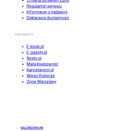
Zmiana ustawień zgód
Regulamin serwisu
Informacje o nadawcy
Deklaracja dostępności
PARTNERZY
E-kiosk.pl
E-gazety.pl
Nexto.pl
Mała księgowość
Kancelarierp.pl
Wieści Rolnicze
Życie Warszawy
KALENDARIUM