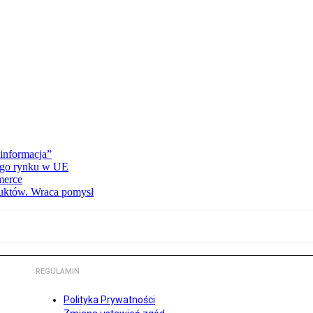
informacja”
wego rynku w UE
merce
duktów. Wraca pomysł
REGULAMIN
Polityka Prywatności