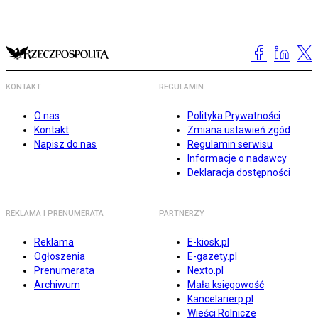
KONTAKT
REGULAMIN
O nas
Polityka Prywatności
Kontakt
Zmiana ustawień zgód
Napisz do nas
Regulamin serwisu
Informacje o nadawcy
Deklaracja dostępności
REKLAMA I PRENUMERATA
PARTNERZY
Reklama
E-kiosk.pl
Ogłoszenia
E-gazety.pl
Prenumerata
Nexto.pl
Archiwum
Mała księgowość
Kancelarierp.pl
Wieści Rolnicze