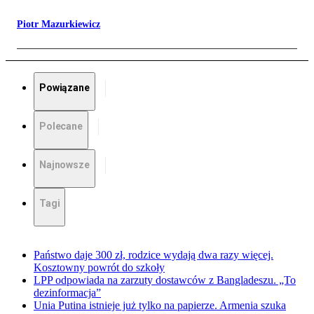
Piotr Mazurkiewicz
Powiązane
Polecane
Najnowsze
Tagi
Państwo daje 300 zł, rodzice wydają dwa razy więcej.
Kosztowny powrót do szkoły
LPP odpowiada na zarzuty dostawców z Bangladeszu. „To
dezinformacja”
Unia Putina istnieje już tylko na papierze. Armenia szuka