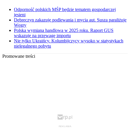
Odporność polskich MŚP będzie tematem gospodarczej
jesieni
Debreczyn zakazuje podlewania i mycia aut. Susza paraliżuje
Węgry
Polska wymiana handlowa w 2025 roku. Raport GUS
wskazuje na przewagę importu
Nie tylko Ukraińcy. Kolumbijczycy wysoko w statystykach
nielegalnego pobytu
Promowane treści