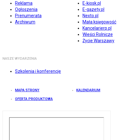
Reklama
E-kiosk.pl
Ogłoszenia
E-gazety.pl
Prenumerata
Nexto.pl
Archiwum
Mała księgowość
Kancelarierp.pl
Wieści Rolnicze
Życie Warszawy
NASZE WYDARZENIA
Szkolenia i konferencje
MAPA STRONY
KALENDARIUM
OFERTA PRODUKTOWA