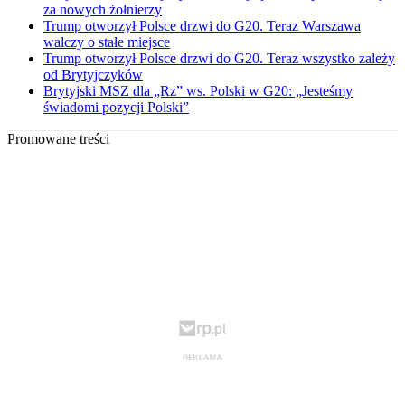
za nowych żołnierzy
Trump otworzył Polsce drzwi do G20. Teraz Warszawa
walczy o stałe miejsce
Trump otworzył Polsce drzwi do G20. Teraz wszystko zależy
od Brytyjczyków
Brytyjski MSZ dla „Rz” ws. Polski w G20: „Jesteśmy
świadomi pozycji Polski”
Promowane treści