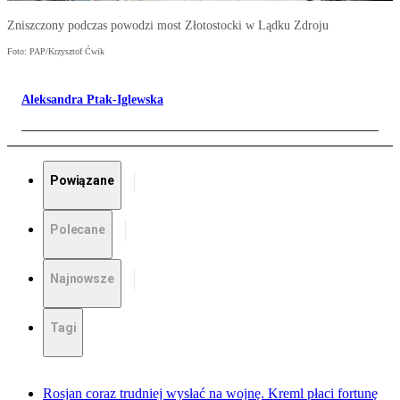
Zniszczony podczas powodzi most Złotostocki w Lądku Zdroju
Foto: PAP/Krzysztof Ćwik
Aleksandra Ptak-Iglewska
Powiązane
Polecane
Najnowsze
Tagi
Rosjan coraz trudniej wysłać na wojnę. Kreml płaci fortunę