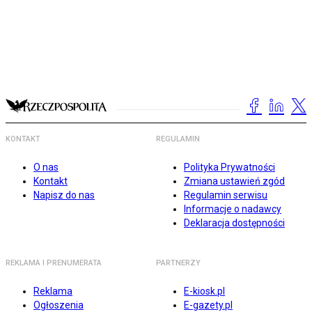
KONTAKT
REGULAMIN
O nas
Polityka Prywatności
Kontakt
Zmiana ustawień zgód
Napisz do nas
Regulamin serwisu
Informacje o nadawcy
Deklaracja dostępności
REKLAMA I PRENUMERATA
PARTNERZY
Reklama
E-kiosk.pl
Ogłoszenia
E-gazety.pl