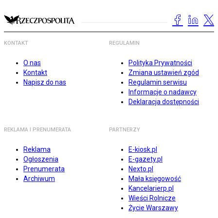
KONTAKT
REGULAMIN
O nas
Polityka Prywatności
Kontakt
Zmiana ustawień zgód
Napisz do nas
Regulamin serwisu
Informacje o nadawcy
Deklaracja dostępności
REKLAMA I PRENUMERATA
PARTNERZY
Reklama
E-kiosk.pl
Ogłoszenia
E-gazety.pl
Prenumerata
Nexto.pl
Archiwum
Mała księgowość
Kancelarierp.pl
Wieści Rolnicze
Życie Warszawy