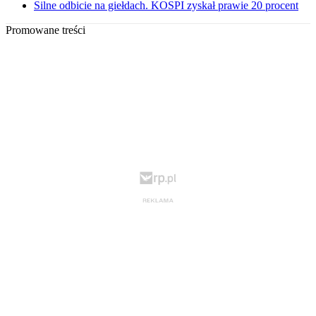
Silne odbicie na giełdach. KOSPI zyskał prawie 20 procent
Promowane treści