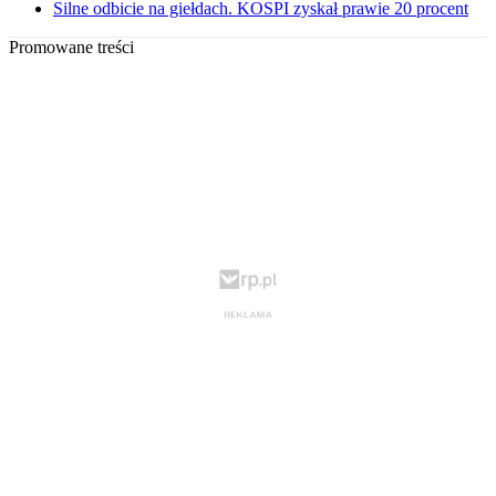
Silne odbicie na giełdach. KOSPI zyskał prawie 20 procent
Promowane treści