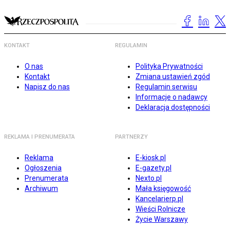
KONTAKT
REGULAMIN
O nas
Polityka Prywatności
Kontakt
Zmiana ustawień zgód
Napisz do nas
Regulamin serwisu
Informacje o nadawcy
Deklaracja dostępności
REKLAMA I PRENUMERATA
PARTNERZY
Reklama
E-kiosk.pl
Ogłoszenia
E-gazety.pl
Prenumerata
Nexto.pl
Archiwum
Mała księgowość
Kancelarierp.pl
Wieści Rolnicze
Życie Warszawy