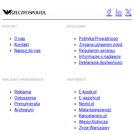
KONTAKT
REGULAMIN
O nas
Polityka Prywatności
Kontakt
Zmiana ustawień zgód
Napisz do nas
Regulamin serwisu
Informacje o nadawcy
Deklaracja dostępności
REKLAMA I PRENUMERATA
PARTNERZY
Reklama
E-kiosk.pl
Ogłoszenia
E-gazety.pl
Prenumerata
Nexto.pl
Archiwum
Mała księgowość
Kancelarierp.pl
Wieści Rolnicze
Życie Warszawy