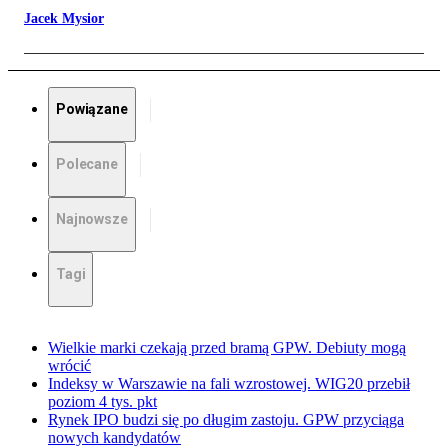
Jacek Mysior
Powiązane
Polecane
Najnowsze
Tagi
Wielkie marki czekają przed bramą GPW. Debiuty mogą
wrócić
Indeksy w Warszawie na fali wzrostowej. WIG20 przebił
poziom 4 tys. pkt
Rynek IPO budzi się po długim zastoju. GPW przyciąga
nowych kandydatów