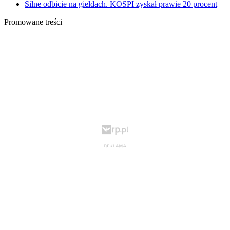
Silne odbicie na giełdach. KOSPI zyskał prawie 20 procent
Promowane treści