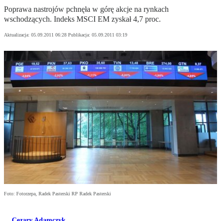
Poprawa nastrojów pchnęła w górę akcje na rynkach
wschodzących. Indeks MSCI EM zyskał 4,7 proc.
Aktualizacja:
05.09.2011 06:28
Publikacja:
05.09.2011 03:19
Foto: Fotorzepa, Radek Pasterski RP Radek Pasterski
Cezary Adamczyk