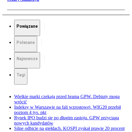
Powiązane
Polecane
Najnowsze
Tagi
Wielkie marki czekają przed bramą GPW. Debiuty mogą
wrócić
Indeksy w Warszawie na fali wzrostowej. WIG20 przebił
poziom 4 tys. pkt
Rynek IPO budzi się po długim zastoju. GPW przyciąga
nowych kandydatów
Silne odbicie na giełdach. KOSPI zyskał prawie 20 procent