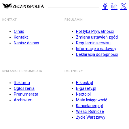
KONTAKT
REGULAMIN
O nas
Polityka Prywatności
Kontakt
Zmiana ustawień zgód
Napisz do nas
Regulamin serwisu
Informacje o nadawcy
Deklaracja dostępności
REKLAMA I PRENUMERATA
PARTNERZY
Reklama
E-kiosk.pl
Ogłoszenia
E-gazety.pl
Prenumerata
Nexto.pl
Archiwum
Mała księgowość
Kancelarierp.pl
Wieści Rolnicze
Życie Warszawy