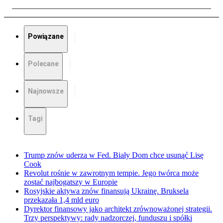
Powiązane
Polecane
Najnowsze
Tagi
Trump znów uderza w Fed. Biały Dom chce usunąć Lisę
Cook
Revolut rośnie w zawrotnym tempie. Jego twórca może
zostać najbogatszy w Europie
Rosyjskie aktywa znów finansują Ukrainę. Bruksela
przekazała 1,4 mld euro
Dyrektor finansowy jako architekt zrównoważonej strategii.
Trzy perspektywy: rady nadzorczej, funduszu i spółki