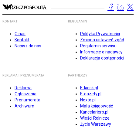
KONTAKT
REGULAMIN
O nas
Polityka Prywatności
Kontakt
Zmiana ustawień zgód
Napisz do nas
Regulamin serwisu
Informacje o nadawcy
Deklaracja dostępności
REKLAMA I PRENUMERATA
PARTNERZY
Reklama
E-kiosk.pl
Ogłoszenia
E-gazety.pl
Prenumerata
Nexto.pl
Archiwum
Mała księgowość
Kancelarierp.pl
Wieści Rolnicze
Życie Warszawy