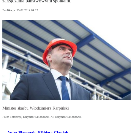
zarządzania państwowymi spółkami.
Publikacja:
25.02.2014 04:12
Minister skarbu Włodzimierz Karpiński
Foto: Fotorzepa, Krzysztof Skłodowski KS Krzysztof Skłodowski
Anita Błaszczak
,
Elżbieta Glapiak