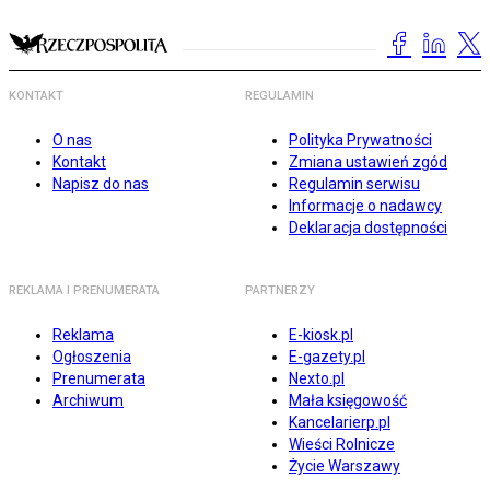
KONTAKT
REGULAMIN
O nas
Polityka Prywatności
Kontakt
Zmiana ustawień zgód
Napisz do nas
Regulamin serwisu
Informacje o nadawcy
Deklaracja dostępności
REKLAMA I PRENUMERATA
PARTNERZY
Reklama
E-kiosk.pl
Ogłoszenia
E-gazety.pl
Prenumerata
Nexto.pl
Archiwum
Mała księgowość
Kancelarierp.pl
Wieści Rolnicze
Życie Warszawy