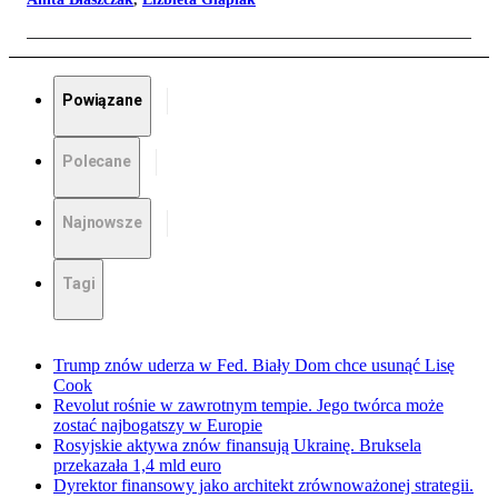
Powiązane
Polecane
Najnowsze
Tagi
Trump znów uderza w Fed. Biały Dom chce usunąć Lisę
Cook
Revolut rośnie w zawrotnym tempie. Jego twórca może
zostać najbogatszy w Europie
Rosyjskie aktywa znów finansują Ukrainę. Bruksela
przekazała 1,4 mld euro
Dyrektor finansowy jako architekt zrównoważonej strategii.