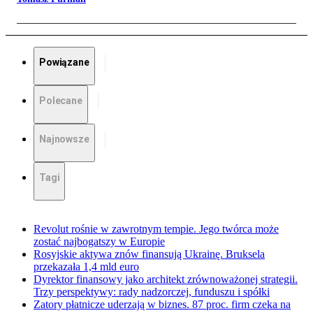
Powiązane
Polecane
Najnowsze
Tagi
Revolut rośnie w zawrotnym tempie. Jego twórca może
zostać najbogatszy w Europie
Rosyjskie aktywa znów finansują Ukrainę. Bruksela
przekazała 1,4 mld euro
Dyrektor finansowy jako architekt zrównoważonej strategii.
Trzy perspektywy: rady nadzorczej, funduszu i spółki
Zatory płatnicze uderzają w biznes. 87 proc. firm czeka na