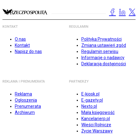
KONTAKT
REGULAMIN
O nas
Polityka Prywatności
Kontakt
Zmiana ustawień zgód
Napisz do nas
Regulamin serwisu
Informacje o nadawcy
Deklaracja dostępności
REKLAMA I PRENUMERATA
PARTNERZY
Reklama
E-kiosk.pl
Ogłoszenia
E-gazety.pl
Prenumerata
Nexto.pl
Archiwum
Mała księgowość
Kancelarierp.pl
Wieści Rolnicze
Życie Warszawy