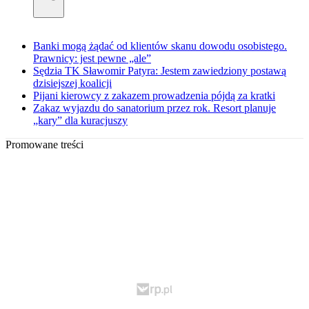
Banki mogą żądać od klientów skanu dowodu osobistego.
Prawnicy: jest pewne „ale”
Sędzia TK Sławomir Patyra: Jestem zawiedziony postawą
dzisiejszej koalicji
Pijani kierowcy z zakazem prowadzenia pójdą za kratki
Zakaz wyjazdu do sanatorium przez rok. Resort planuje
„kary” dla kuracjuszy
Promowane treści