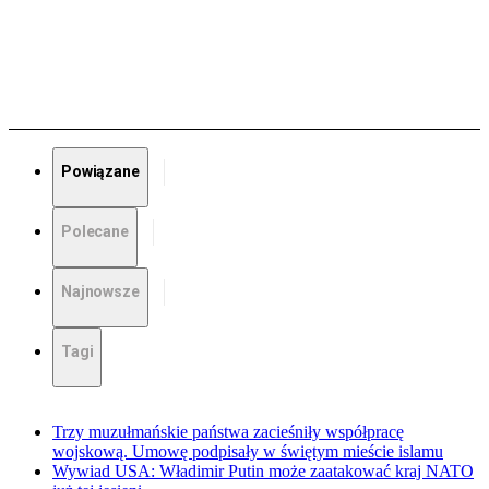
Powiązane
Polecane
Najnowsze
Tagi
Trzy muzułmańskie państwa zacieśniły współpracę
wojskową. Umowę podpisały w świętym mieście islamu
Wywiad USA: Władimir Putin może zaatakować kraj NATO