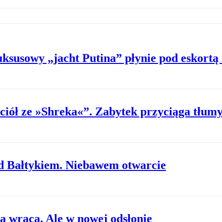
ksusowy „jacht Putina” płynie pod eskortą 
ciół ze »Shreka«”. Zabytek przyciąga tłumy
ad Bałtykiem. Niebawem otwarcie
ta wraca. Ale w nowej odsłonie