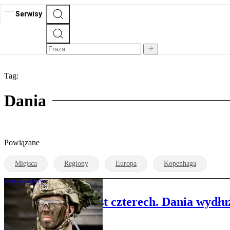
Serwisy
Tag:
Dania
Powiązane
Miejsca
Regiony
Europa
Kopenhaga
SPOŁECZEŃSTWO
11 miesięcy zamiast czterech. Dania wydłu