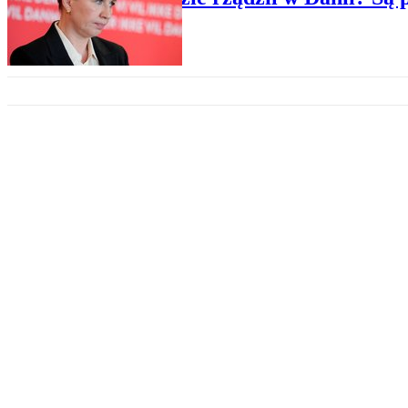
KONFLIKTY ZBROJNE
Duńczycy byli gotowi wysadzić p
SZEFOWIE KUCHNI
Chwila prawdy dla słynnego sze
ZANIM WYJEDZIESZ
Dania wraca z promocją turysty