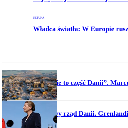
SZTUKA
Władca światła: W Europie rusz
POLITYKA
„Na razie to część Danii”. Marc
POLITYKA
Jest nowy rząd Danii. Grenland