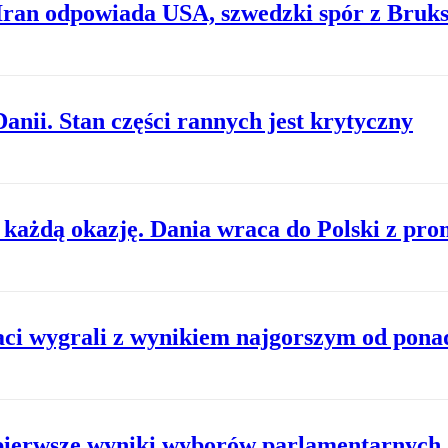
 Iran odpowiada USA, szwedzki spór z Bruks
nii. Stan części rannych jest krytyczny
a każdą okazję. Dania wraca do Polski z pr
i wygrali z wynikiem najgorszym od ponad
 pierwsze wyniki wyborów parlamentarnych