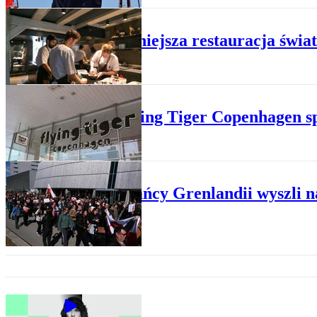
RESTAURACJE
Najsłynniejsza restauracja świa
HANDEL
Sieć Flying Tiger Copenhagen sp
POLITYKA
Mieszkańcy Grenlandii wyszli na
BIZNES