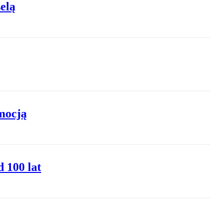
elą
omocją
 100 lat