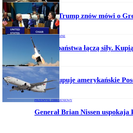
DYPLOMACJA
Donald Trump znów mówi o Grenl
KONFLIKTY ZBROJNE
Cztery państwa łączą siły. Kupi
POLITYKA
Dania kupuje amerykańskie Pos
PRZEMYSŁ ZBROJENIOWY
Generał Brian Nissen uspokaja