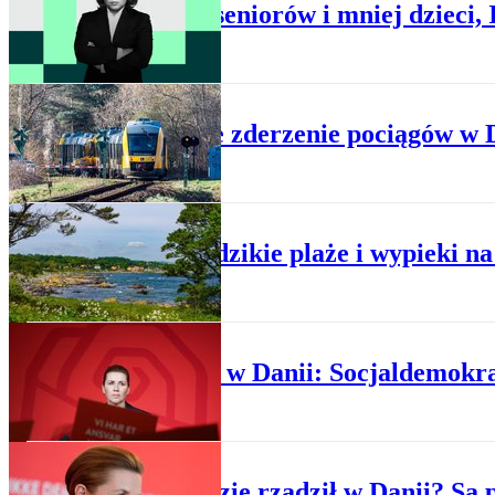
Więcej seniorów i mniej dzieci,
WYPADKI
Czołowe zderzenie pociągów w Da
NOWE TRENDY
Hygge, dzikie plaże i wypieki n
POLITYKA
Wybory w Danii: Socjaldemokrac
POLITYKA
Kto będzie rządził w Danii? Są