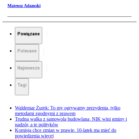
Mateusz Adamski
Powiązane
Polecane
Najnowsze
Tagi
Waldemar Żurek: To my ogrywamy prezydenta, tylko
metodami zgodnymi z prawem
Trudna walka z samowolą budowlaną. NIK wini gminy i
nadzór, a te polityków
Komisja chce zmian w prawie. 10-latek ma mieć do
powiedzenia więcej