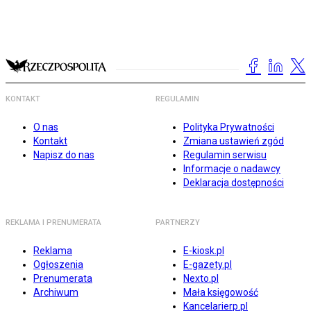
KONTAKT
REGULAMIN
O nas
Polityka Prywatności
Kontakt
Zmiana ustawień zgód
Napisz do nas
Regulamin serwisu
Informacje o nadawcy
Deklaracja dostępności
REKLAMA I PRENUMERATA
PARTNERZY
Reklama
E-kiosk.pl
Ogłoszenia
E-gazety.pl
Prenumerata
Nexto.pl
Archiwum
Mała księgowość
Kancelarierp.pl