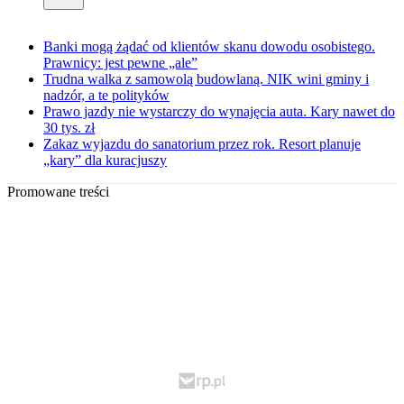
Banki mogą żądać od klientów skanu dowodu osobistego.
Prawnicy: jest pewne „ale”
Trudna walka z samowolą budowlaną. NIK wini gminy i
nadzór, a te polityków
Prawo jazdy nie wystarczy do wynajęcia auta. Kary nawet do
30 tys. zł
Zakaz wyjazdu do sanatorium przez rok. Resort planuje
„kary” dla kuracjuszy
Promowane treści