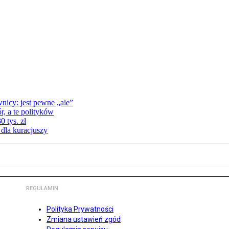
nicy: jest pewne „ale”
, a te polityków
 tys. zł
 dla kuracjuszy
REGULAMIN
Polityka Prywatności
Zmiana ustawień zgód