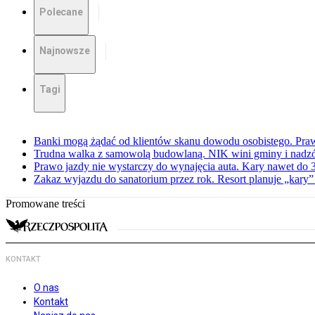
Polecane
Najnowsze
Tagi
Banki mogą żądać od klientów skanu dowodu osobistego. Praw
Trudna walka z samowolą budowlaną. NIK wini gminy i nadzór
Prawo jazdy nie wystarczy do wynajęcia auta. Kary nawet do 30
Zakaz wyjazdu do sanatorium przez rok. Resort planuje „kary”
Promowane treści
KONTAKT
O nas
Kontakt