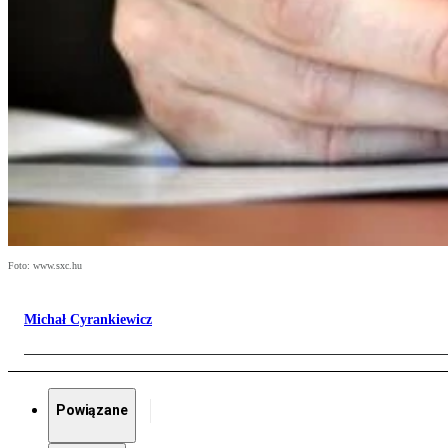
Foto: www.sxc.hu
Michał Cyrankiewicz
Powiązane