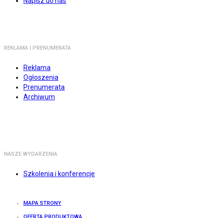
Napisz do nas
REKLAMA I PRENUMERATA
Reklama
Ogłoszenia
Prenumerata
Archiwum
NASZE WYDARZENIA
Szkolenia i konferencje
MAPA STRONY
OFERTA PRODUKTOWA