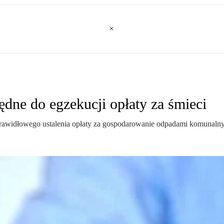
dne do egzekucji opłaty za śmieci
o prawidłowego ustalenia opłaty za gospodarowanie odpadami komunaln