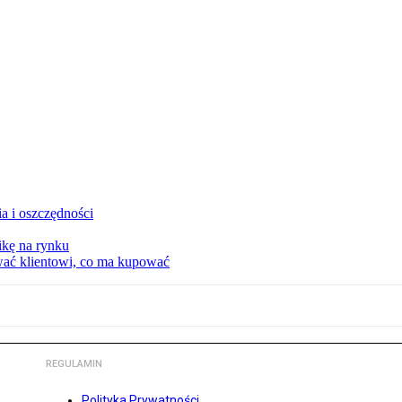
a i oszczędności
kę na rynku
wać klientowi, co ma kupować
REGULAMIN
Polityka Prywatności