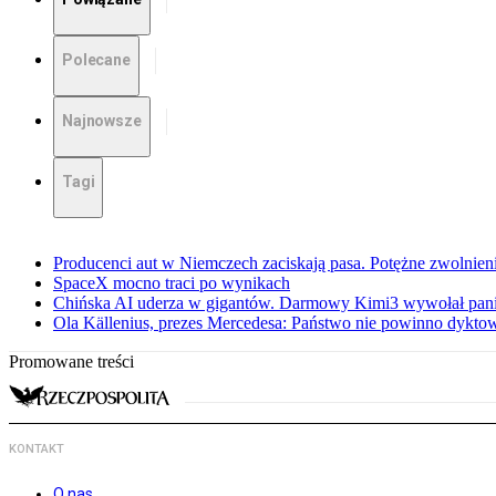
Polecane
Najnowsze
Tagi
Producenci aut w Niemczech zaciskają pasa. Potężne zwolnieni
SpaceX mocno traci po wynikach
Chińska AI uderza w gigantów. Darmowy Kimi3 wywołał pani
Ola Källenius, prezes Mercedesa: Państwo nie powinno dykto
Promowane treści
KONTAKT
O nas