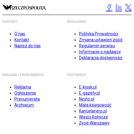
KONTAKT
REGULAMIN
O nas
Polityka Prywatności
Kontakt
Zmiana ustawień zgód
Napisz do nas
Regulamin serwisu
Informacje o nadawcy
Deklaracja dostępności
REKLAMA I PRENUMERATA
PARTNERZY
Reklama
E-kiosk.pl
Ogłoszenia
E-gazety.pl
Prenumerata
Nexto.pl
Archiwum
Mała księgowość
Kancelarierp.pl
Wieści Rolnicze
Życie Warszawy