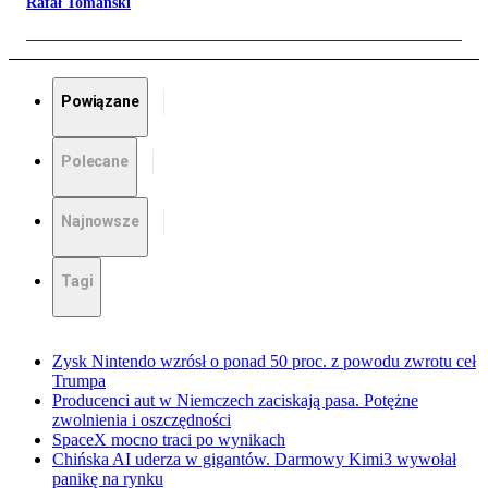
Rafał Tomański
Powiązane
Polecane
Najnowsze
Tagi
Zysk Nintendo wzrósł o ponad 50 proc. z powodu zwrotu ceł
Trumpa
Producenci aut w Niemczech zaciskają pasa. Potężne
zwolnienia i oszczędności
SpaceX mocno traci po wynikach
Chińska AI uderza w gigantów. Darmowy Kimi3 wywołał
panikę na rynku