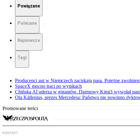
Powiązane
Polecane
Najnowsze
Tagi
Producenci aut w Niemczech zaciskają pasa. Potężne zwolnieni
SpaceX mocno traci po wynikach
Chińska AI uderza w gigantów. Darmowy Kimi3 wywołał pani
Ola Källenius, prezes Mercedesa: Państwo nie powinno dykto
Promowane treści
KONTAKT