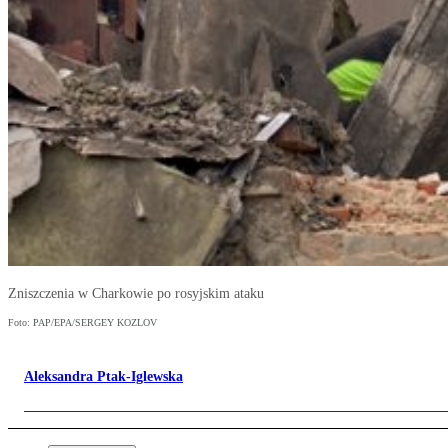
Zniszczenia w Charkowie po rosyjskim ataku
Foto: PAP/EPA/SERGEY KOZLOV
Aleksandra Ptak-Iglewska