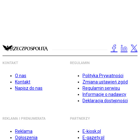
KONTAKT
REGULAMIN
O nas
Polityka Prywatności
Kontakt
Zmiana ustawień zgód
Napisz do nas
Regulamin serwisu
Informacje o nadawcy
Deklaracja dostępności
REKLAMA I PRENUMERATA
PARTNERZY
Reklama
E-kiosk.pl
Ogłoszenia
E-gazety.pl