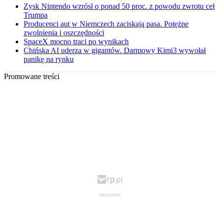
Zysk Nintendo wzrósł o ponad 50 proc. z powodu zwrotu ceł
Trumpa
Producenci aut w Niemczech zaciskają pasa. Potężne
zwolnienia i oszczędności
SpaceX mocno traci po wynikach
Chińska AI uderza w gigantów. Darmowy Kimi3 wywołał
panikę na rynku
Promowane treści