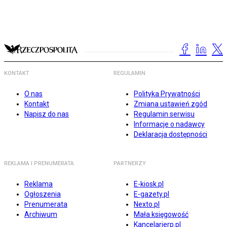
KONTAKT
REGULAMIN
O nas
Polityka Prywatności
Kontakt
Zmiana ustawień zgód
Napisz do nas
Regulamin serwisu
Informacje o nadawcy
Deklaracja dostępności
REKLAMA I PRENUMERATA
PARTNERZY
Reklama
E-kiosk.pl
Ogłoszenia
E-gazety.pl
Prenumerata
Nexto.pl
Archiwum
Mała księgowość
Kancelarierp.pl