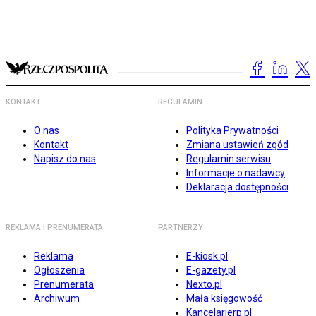
KONTAKT
REGULAMIN
O nas
Polityka Prywatności
Kontakt
Zmiana ustawień zgód
Napisz do nas
Regulamin serwisu
Informacje o nadawcy
Deklaracja dostępności
REKLAMA I PRENUMERATA
PARTNERZY
Reklama
E-kiosk.pl
Ogłoszenia
E-gazety.pl
Prenumerata
Nexto.pl
Archiwum
Mała księgowość
Kancelarierp.pl