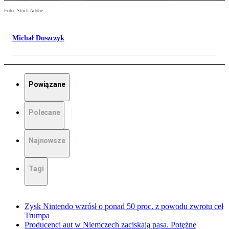
Foto: Stock Adobe
Michał Duszczyk
Powiązane
Polecane
Najnowsze
Tagi
Zysk Nintendo wzrósł o ponad 50 proc. z powodu zwrotu ceł
Trumpa
Producenci aut w Niemczech zaciskają pasa. Potężne