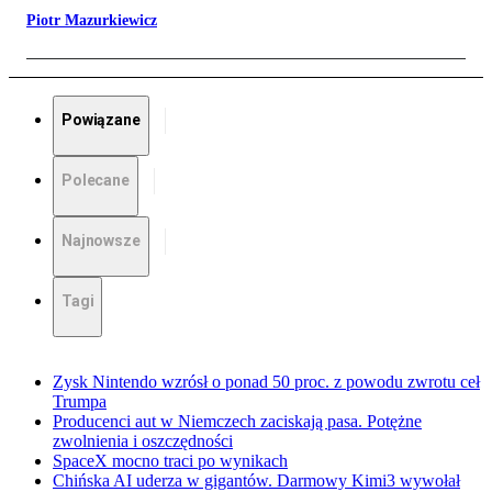
Piotr Mazurkiewicz
Powiązane
Polecane
Najnowsze
Tagi
Zysk Nintendo wzrósł o ponad 50 proc. z powodu zwrotu ceł
Trumpa
Producenci aut w Niemczech zaciskają pasa. Potężne
zwolnienia i oszczędności
SpaceX mocno traci po wynikach
Chińska AI uderza w gigantów. Darmowy Kimi3 wywołał