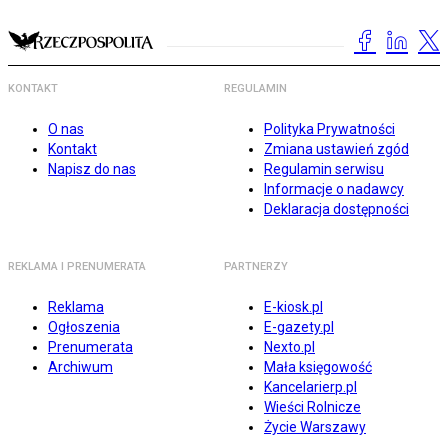
KONTAKT
REGULAMIN
O nas
Polityka Prywatności
Kontakt
Zmiana ustawień zgód
Napisz do nas
Regulamin serwisu
Informacje o nadawcy
Deklaracja dostępności
REKLAMA I PRENUMERATA
PARTNERZY
Reklama
E-kiosk.pl
Ogłoszenia
E-gazety.pl
Prenumerata
Nexto.pl
Archiwum
Mała księgowość
Kancelarierp.pl
Wieści Rolnicze
Życie Warszawy