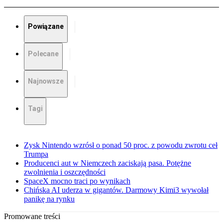
Powiązane
Polecane
Najnowsze
Tagi
Zysk Nintendo wzrósł o ponad 50 proc. z powodu zwrotu ceł
Trumpa
Producenci aut w Niemczech zaciskają pasa. Potężne
zwolnienia i oszczędności
SpaceX mocno traci po wynikach
Chińska AI uderza w gigantów. Darmowy Kimi3 wywołał
panikę na rynku
Promowane treści