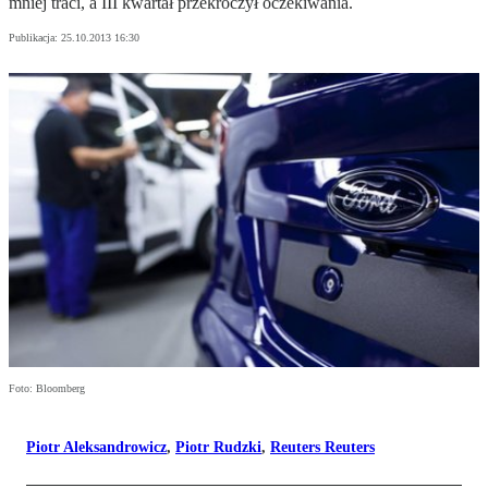
mniej traci, a III kwartał przekroczył oczekiwania.
Publikacja:
25.10.2013 16:30
Foto: Bloomberg
Piotr Aleksandrowicz
,
Piotr Rudzki
,
Reuters Reuters