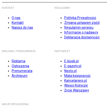
KONTAKT
REGULAMIN
O nas
Polityka Prywatności
Kontakt
Zmiana ustawień zgód
Napisz do nas
Regulamin serwisu
Informacje o nadawcy
Deklaracja dostępności
REKLAMA I PRENUMERATA
PARTNERZY
Reklama
E-kiosk.pl
Ogłoszenia
E-gazety.pl
Prenumerata
Nexto.pl
Archiwum
Mała księgowość
Kancelarierp.pl
Wieści Rolnicze
Życie Warszawy
NASZE WYDARZENIA