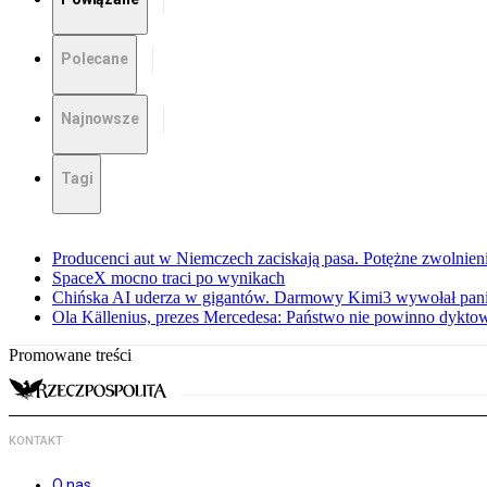
Polecane
Najnowsze
Tagi
Producenci aut w Niemczech zaciskają pasa. Potężne zwolnieni
SpaceX mocno traci po wynikach
Chińska AI uderza w gigantów. Darmowy Kimi3 wywołał pani
Ola Källenius, prezes Mercedesa: Państwo nie powinno dykto
Promowane treści
KONTAKT
O nas