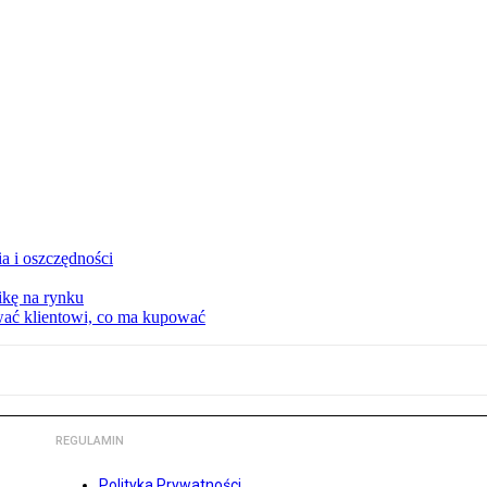
a i oszczędności
kę na rynku
wać klientowi, co ma kupować
REGULAMIN
Polityka Prywatności