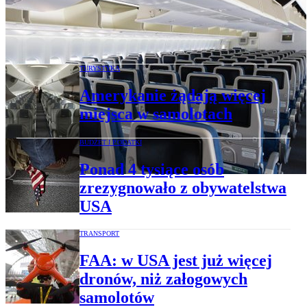
USA: uregulować wielkość siedzeń w
samolotach
TURYSTYKA
Amerykanie żądają więcej
miejsca w samolotach
BUDŻET I PODATKI
Ponad 4 tysiące osób
zrezygnowało z obywatelstwa
USA
TRANSPORT
FAA: w USA jest już więcej
dronów, niż załogowych
samolotów