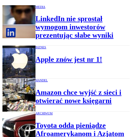
MEDIA
LinkedIn nie sprostał
wymogom inwestorów
prezentując słabe wyniki
BIZNES
Apple znów jest nr 1!
HANDEL
Amazon chce wyjść z sieci i
otwierać nowe księgarni
ARCHIWUM
Toyota odda pieniądze
Afroamerykanom i Azjatom