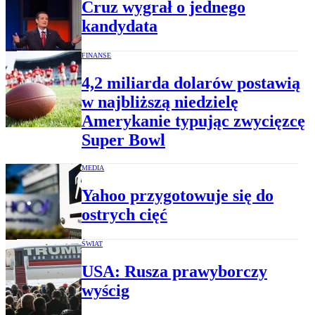
Cruz wygrał o jednego
kandydata
FINANSE
4,2 miliarda dolarów postawią
w najbliższą niedzielę
Amerykanie typując zwycięzcę
Super Bowl
MEDIA
Yahoo przygotowuje się do
ostrych cięć
ŚWIAT
USA: Rusza prawyborczy
wyścig