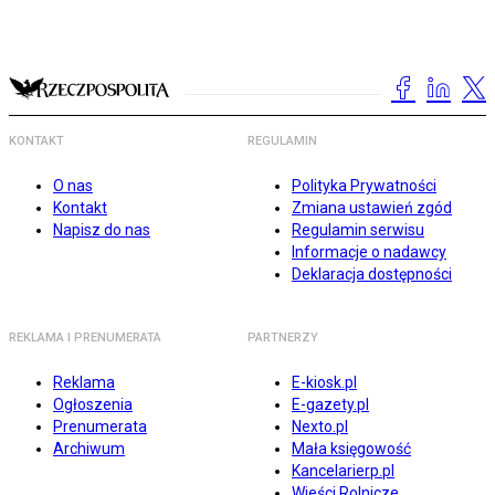
KONTAKT
REGULAMIN
O nas
Polityka Prywatności
Kontakt
Zmiana ustawień zgód
Napisz do nas
Regulamin serwisu
Informacje o nadawcy
Deklaracja dostępności
REKLAMA I PRENUMERATA
PARTNERZY
Reklama
E-kiosk.pl
Ogłoszenia
E-gazety.pl
Prenumerata
Nexto.pl
Archiwum
Mała księgowość
Kancelarierp.pl
Wieści Rolnicze