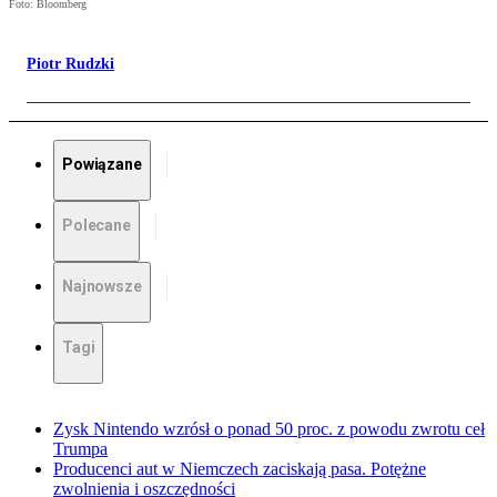
Foto: Bloomberg
Piotr Rudzki
Powiązane
Polecane
Najnowsze
Tagi
Zysk Nintendo wzrósł o ponad 50 proc. z powodu zwrotu ceł
Trumpa
Producenci aut w Niemczech zaciskają pasa. Potężne
zwolnienia i oszczędności