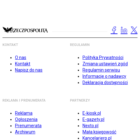
KONTAKT
REGULAMIN
O nas
Polityka Prywatności
Kontakt
Zmiana ustawień zgód
Napisz do nas
Regulamin serwisu
Informacje o nadawcy
Deklaracja dostępności
REKLAMA I PRENUMERATA
PARTNERZY
Reklama
E-kiosk.pl
Ogłoszenia
E-gazety.pl
Prenumerata
Nexto.pl
Archiwum
Mała księgowość
Kancelarierp.pl