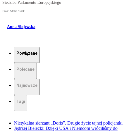
Siedziba Parlamentu Europejskiego
Foto: Adobe Stock
Anna Słojewska
Powiązane
Polecane
Najnowsze
Tagi
Nietykalna sierżant „Doris”. Drugie życie tajnej policjantki
Jędrzej Bielecki: Dzięki USA i Niemcom wróciliśmy do