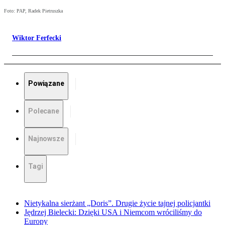
Foto: PAP, Radek Pietruszka
Wiktor Ferfecki
Powiązane
Polecane
Najnowsze
Tagi
Nietykalna sierżant „Doris”. Drugie życie tajnej policjantki
Jędrzej Bielecki: Dzięki USA i Niemcom wróciliśmy do
Europy