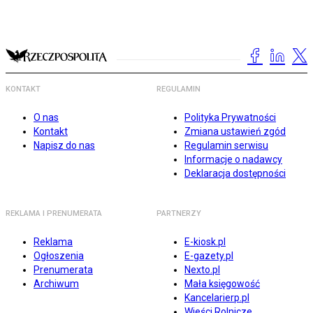
KONTAKT
REGULAMIN
O nas
Polityka Prywatności
Kontakt
Zmiana ustawień zgód
Napisz do nas
Regulamin serwisu
Informacje o nadawcy
Deklaracja dostępności
REKLAMA I PRENUMERATA
PARTNERZY
Reklama
E-kiosk.pl
Ogłoszenia
E-gazety.pl
Prenumerata
Nexto.pl
Archiwum
Mała księgowość
Kancelarierp.pl
Wieści Rolnicze