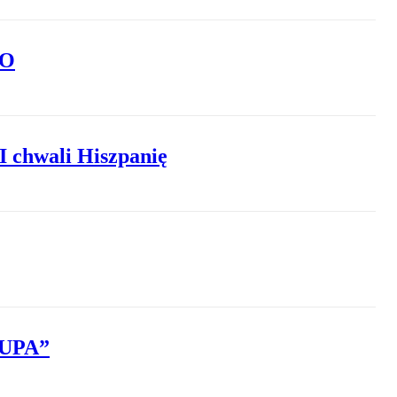
TO
I chwali Hiszpanię
w UPA”