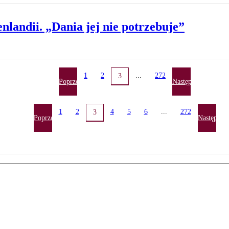
andii. „Dania jej nie potrzebuje”
1
2
...
272
3
Poprzednia
Następna
1
2
4
5
6
...
272
3
Poprzednia
Następna