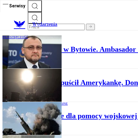
Serwisy
Wydarzenia
PRZESTĘPCZOŚĆ
Śmiertelne pobicie w Bytowie. Ambasador 
DYPLOMACJA
Iran wypuścił Amerykankę. Don
KONFLIKTY ZBROJNE
Poparcie dla pomocy wojskowej 
DYPLOMACJA