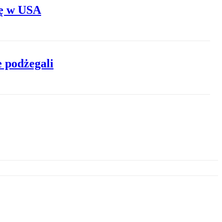
kę w USA
 podżegali