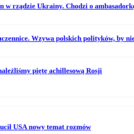
an w rządzie Ukrainy. Chodzi o ambasador
czennice. Wzywa polskich polityków, by nie
leźliśmy piętę achillesową Rosji
rzucił USA nowy temat rozmów