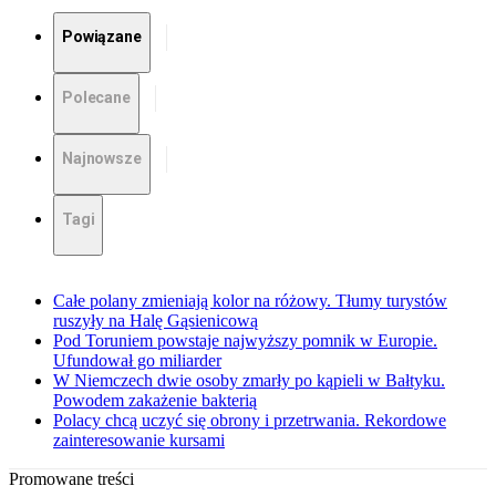
Powiązane
Polecane
Najnowsze
Tagi
Całe polany zmieniają kolor na różowy. Tłumy turystów
ruszyły na Halę Gąsienicową
Pod Toruniem powstaje najwyższy pomnik w Europie.
Ufundował go miliarder
W Niemczech dwie osoby zmarły po kąpieli w Bałtyku.
Powodem zakażenie bakterią
Polacy chcą uczyć się obrony i przetrwania. Rekordowe
zainteresowanie kursami
Promowane treści