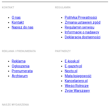
KONTAKT
REGULAMIN
O nas
Polityka Prywatności
Kontakt
Zmiana ustawień zgód
Napisz do nas
Regulamin serwisu
Informacje o nadawcy
Deklaracja dostępności
REKLAMA I PRENUMERATA
PARTNERZY
Reklama
E-kiosk.pl
Ogłoszenia
E-gazety.pl
Prenumerata
Nexto.pl
Archiwum
Mała księgowość
Kancelarierp.pl
Wieści Rolnicze
Życie Warszawy
NASZE WYDARZENIA