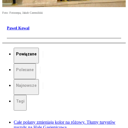
Foto: Fotorzepa, Jakub Czermiński
Paweł Kowal
Powiązane
Polecane
Najnowsze
Tagi
Całe polany zmieniają kolor na różowy. Tłumy turystów
ruszyły na Halę Gąsienicową