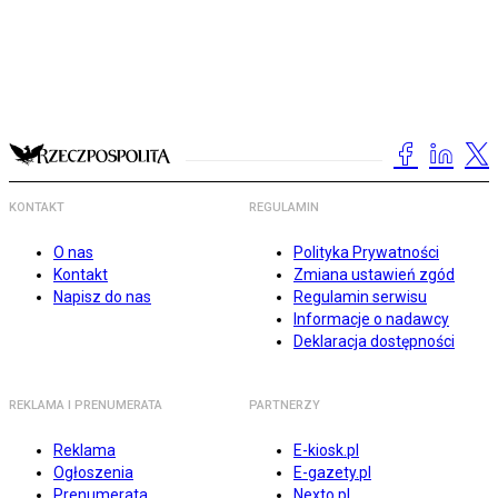
KONTAKT
REGULAMIN
O nas
Polityka Prywatności
Kontakt
Zmiana ustawień zgód
Napisz do nas
Regulamin serwisu
Informacje o nadawcy
Deklaracja dostępności
REKLAMA I PRENUMERATA
PARTNERZY
Reklama
E-kiosk.pl
Ogłoszenia
E-gazety.pl
Prenumerata
Nexto.pl